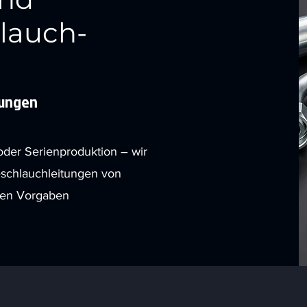
hlauch-
sungen
oder Serienproduktion – wir
ieschlauchleitungen von
ren Vorgaben